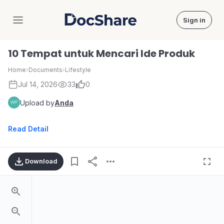
Sign in
DocShare
10 Tempat untuk Mencari Ide Produk
Home
›
Documents
›
Lifestyle
Jul 14, 2026
33
0
Upload by
Anda
Read Detail
Download