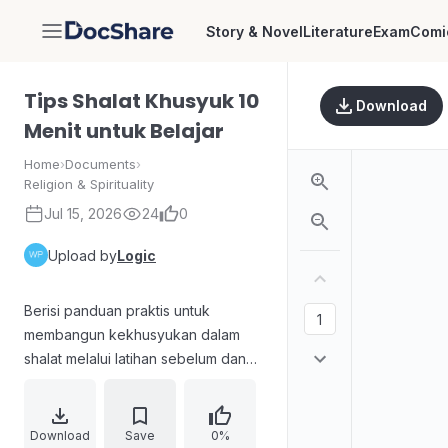
Story & Novel
Literature
Exam
Comi
DocShare
Tips Shalat Khusyuk 10
Download
Menit untuk Belajar
Home
›
Documents
›
Religion & Spirituality
Jul 15, 2026
24
0
Upload by
Logic
Berisi panduan praktis untuk
membangun kekhusyukan dalam
shalat melalui latihan sebelum dan
saat shalat. Memuat tips seperti
mempersiapkan diri, bersikap
tenang, mengingat kematian,
Download
Save
0%