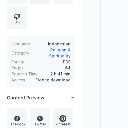
memahami bacaan, memperbanyak
pengulangan ayat, merasakan
munajat di hadapan Allah, memakai
0%
sutrah, memperhatikan fokus
pandangan, serta meminimalkan
gangguan agar konsentrasi
meningkat.
Language
Indonesian
Religion &
Category
Spirituality
Format
PDF
Pages
64
Reading Time
2 h 41 min
Access
Free to download
Content Preview
Facebook
Twitter
Pinterest