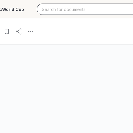
c
World Cup