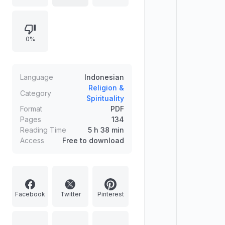
makhluk (hewan dan serangga),
alam semesta (misalnya atmosfer
dan bintang), serta bagian tubuh
0%
manusia, dengan penekanan bahwa
keajaiban-keajaiban tersebut
melampaui kemampuan manusia.
Language
Indonesian
Religion &
Category
Spirituality
Format
PDF
Pages
134
Reading Time
5 h 38 min
Access
Free to download
Facebook
Twitter
Pinterest