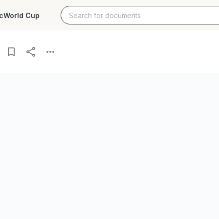
c
World Cup