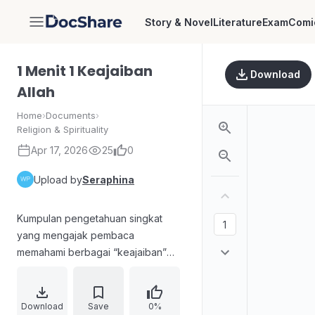
Story & Novel
Literature
Exam
Comi
DocShare
1 Menit 1 Keajaiban
Download
Allah
Home
›
Documents
›
Religion & Spirituality
Apr 17, 2026
25
0
Upload by
Seraphina
Kumpulan pengetahuan singkat
yang mengajak pembaca
memahami berbagai “keajaiban”
sebagai tanda kekuasaan Allah.
Materi disusun sebagai fakta atau
fenomena pada hati, berbagai
Download
Save
0%