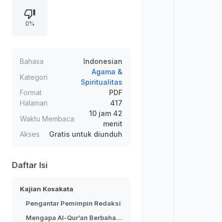
yang dapat membentuk beragam
bentuk kata dengan makna saling
0%
terkait. Contoh seperti qâla dan
variasi urutan hurufnya
menunjukkan keterkaitan makna
dengan konsep gerak dan
Bahasa
Indonesian
perubahan arti. Kajian juga
Agama &
Kategori
Spiritualitas
menyoroti kekayaan sinonim dan
Format
PDF
perbedaan penggunaan kata yang
Halaman
417
sama-sama dapat diterjemahkan,
10 jam 42
Waktu Membaca
termasuk contoh perintah “duduk”
menit
yang berbeda konteksnya.
Akses
Gratis untuk diunduh
Daftar Isi
Kajian Kosakata
Pengantar Pemimpin Redaksi
Mengapa Al-Qur’an Berbahasa Arab