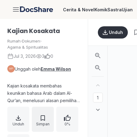
Cerita & Novel
Komik
Sastra
Ujian
DocShare
Kajian Kosakata
Unduh
Rumah
›
Dokumen
›
Agama & Spiritualitas
Jul 3, 2026
3
0
Unggah oleh
Emma Wilson
Kajian kosakata membahas
keunikan bahasa Arab dalam Al-
Qur’an, menelusuri alasan pemilihan
bahasa Arab sebagai wahyu Ilahi
melalui karakteristik linguistiknya.
Uraian menjelaskan bahwa bahasa
Unduh
Simpan
0%
Arab bertumpu pada akar tiga huruf