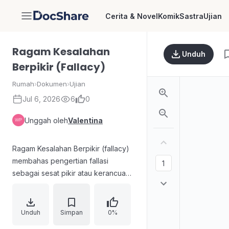
Cerita & Novel
Komik
Sastra
Ujian
DocShare
Ragam Kesalahan
Unduh
Berpikir (Fallacy)
Rumah
›
Dokumen
›
Ujian
Jul 6, 2026
6
0
Unggah oleh
Valentina
Ragam Kesalahan Berpikir (fallacy)
membahas pengertian fallasi
sebagai sesat pikir atau kerancuan
berfikir yang menghasilkan
gagasan/keyakinan keliru.
Dokumen menekankan dampak
Unduh
Simpan
0%
fallasi yang dapat dimanfaatkan