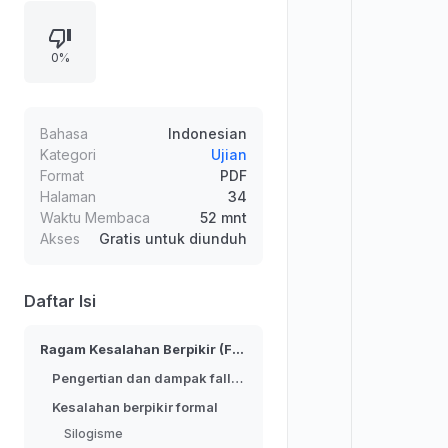
untuk memelintir fakta,
memengaruhi opini publik,
0%
pembodohan, provokasi, pemecah
belah, hingga menghindari proses
hukum melalui janji palsu. Materi
kemudian memusat pada kesalahan
Bahasa
Indonesian
berpikir formal, menjelaskan
Kategori
Ujian
Format
PDF
silogisme deduktif dan contoh
Halaman
34
kekeliruan seperti fallacy of four
Waktu Membaca
52 mnt
terms serta undistributed middle.
Akses
Gratis untuk diunduh
Daftar Isi
Ragam Kesalahan Berpikir (Fallacy)
Pengertian dan dampak fallasi
Kesalahan berpikir formal
Silogisme