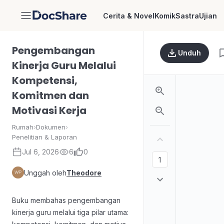
Cerita & Novel
Komik
Sastra
Ujian
DocShare
Pengembangan
Unduh
Kinerja Guru Melalui
Kompetensi,
Komitmen dan
Motivasi Kerja
Rumah
›
Dokumen
›
Penelitian & Laporan
Jul 6, 2026
6
0
Unggah oleh
Theodore
Buku membahas pengembangan
kinerja guru melalui tiga pilar utama: