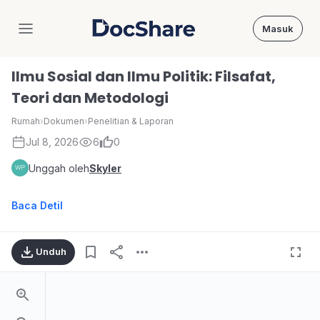
Masuk
DocShare
Ilmu Sosial dan Ilmu Politik: Filsafat,
Teori dan Metodologi
Rumah
›
Dokumen
›
Penelitian & Laporan
Jul 8, 2026
6
0
Unggah oleh
Skyler
Baca Detil
Unduh