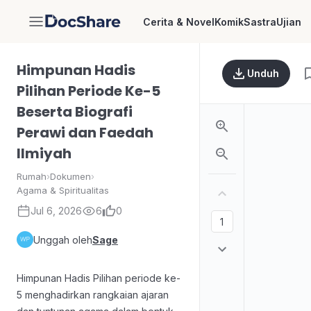
Cerita & Novel
Komik
Sastra
Ujian
DocShare
Himpunan Hadis
Unduh
Pilihan Periode Ke-5
Beserta Biografi
Perawi dan Faedah
Ilmiyah
Rumah
›
Dokumen
›
Agama & Spiritualitas
Jul 6, 2026
6
0
Unggah oleh
Sage
Himpunan Hadis Pilihan periode ke-
5 menghadirkan rangkaian ajaran