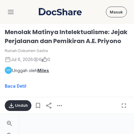
Masuk
DocShare
Menolak Matinya Intelektualisme: Jejak
Perjalanan dan Pemikiran A.E. Priyono
Rumah
›
Dokumen
›
Sastra
Jul 6, 2026
6
0
Unggah oleh
Miles
Baca Detil
Unduh