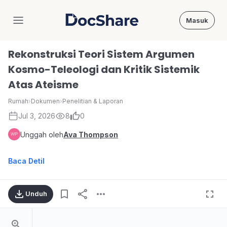
Masuk
DocShare
Rekonstruksi Teori Sistem Argumen
Kosmo-Teleologi dan Kritik Sistemik
Atas Ateisme
Rumah
›
Dokumen
›
Penelitian & Laporan
Jul 3, 2026
8
0
Unggah oleh
Ava Thompson
Baca Detil
Unduh