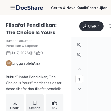
Cerita & Novel
Komik
Sastra
Ujian
DocShare
Filsafat Pendidikan:
Unduh
The Choice Is Yours
Rumah
›
Dokumen
›
Penelitian & Laporan
Jul 7, 2026
5
0
Unggah oleh
Aria
Buku “Filsafat Pendidikan; The
Choice Is Yours” membahas dasar-
dasar filsafat dan filsafat pendidikan
secara bertahap, mulai dari definisi,
persoalan, cara berpikir, hingga
cabang-cabang filsafat. Uraian
Unduh
Simpan
0%