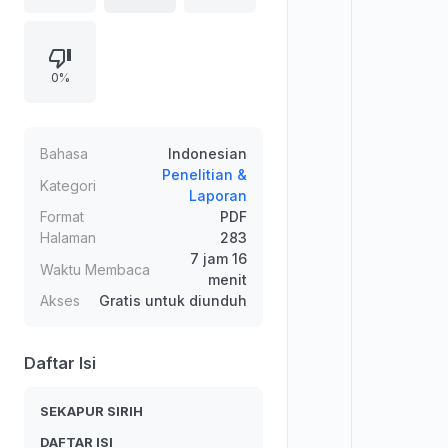
berikutnya memfokuskan penalaran
dan logika, hakikat manusia serta
hakikat pendidikan, termasuk
0%
relasinya. Selanjutnya dibahas
perkembangan filsafat pendidikan
sebelum abad ke-20, konsep
ontologi, epistemologi, aksiologi,
Bahasa
Indonesian
gagasan masyarakat madani, serta
Penelitian &
Kategori
Laporan
bahaya sekularisme, diakhiri
Format
PDF
dengan aliran-aliran filsafat seperti
Halaman
283
nativisme dan empirisme.
7 jam 16
Waktu Membaca
menit
Akses
Gratis untuk diunduh
Daftar Isi
SEKAPUR SIRIH
DAFTAR ISI