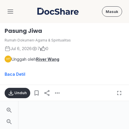
Masuk
DocShare
Pasung Jiwa
Rumah
›
Dokumen
›
Agama & Spiritualitas
Jul 6, 2026
7
0
Unggah oleh
River Wang
Baca Detil
Unduh