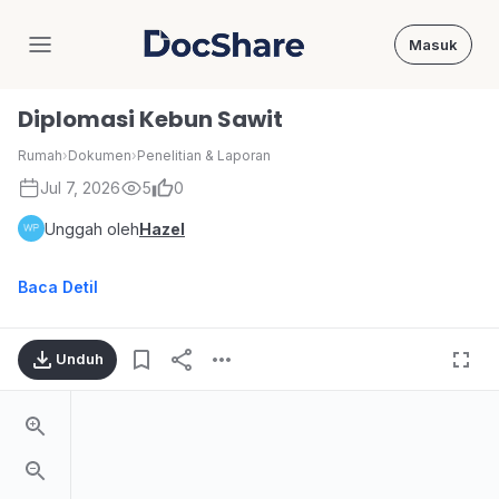
Masuk
DocShare
Diplomasi Kebun Sawit
Rumah
›
Dokumen
›
Penelitian & Laporan
Jul 7, 2026
5
0
Unggah oleh
Hazel
Baca Detil
Unduh