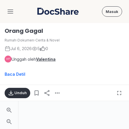
Masuk
DocShare
Orang Gagal
Rumah
›
Dokumen
›
Cerita & Novel
Jul 6, 2026
5
0
Unggah oleh
Valentina
Baca Detil
Unduh