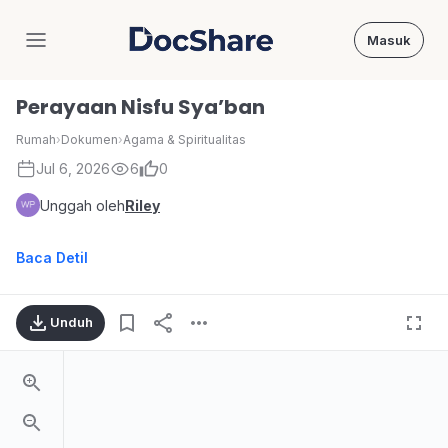
Masuk
DocShare
Perayaan Nisfu Sya’ban
Rumah
›
Dokumen
›
Agama & Spiritualitas
Jul 6, 2026
6
0
Unggah oleh
Riley
Baca Detil
Unduh