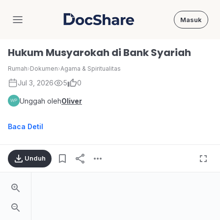
Masuk
DocShare
Hukum Musyarokah di Bank Syariah
Rumah
›
Dokumen
›
Agama & Spiritualitas
Jul 3, 2026
5
0
Unggah oleh
Oliver
Baca Detil
Unduh