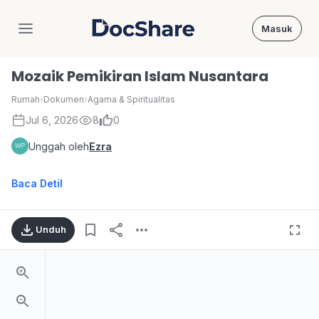
Masuk
DocShare
Mozaik Pemikiran Islam Nusantara
Rumah
›
Dokumen
›
Agama & Spiritualitas
Jul 6, 2026
8
0
Unggah oleh
Ezra
Baca Detil
Unduh