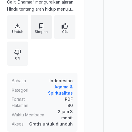
Ca Iti Dharma” menguraikan ajaran
Hindu tentang arah hidup menuju
kebahagiaan duniawi dan rohani
melalui pemahaman dharma dan
hukum karma. Teks diawali dengan
Unduh
Simpan
0%
doa perdamaian dan doa universal
untuk kesejahteraan semua
makhluk. Selanjutnya memasuki Bab
0%
1 yang membahas darimana
kesengsaraan berasal:
kecenderungan menyalahkan
sebab luar seperti cuaca, makanan,
Bahasa
Indonesian
atau gangguan, sedangkan akar
Agama &
Kategori
Spiritualitas
utamanya adalah akumulasi karma
Format
PDF
buruk yang membuahkan karma-
Halaman
80
phala, memengaruhi ekonomi,
2 jam 3
Waktu Membaca
kesehatan, dan hubungan asmara.
menit
Akses
Gratis untuk diunduh