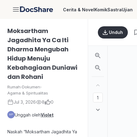
Cerita & Novel
Komik
Sastra
Ujian
DocShare
Moksartham
Unduh
Jagadhita Ya Ca Iti
Dharma Mengubah
Hidup Menuju
Kebahagiaan Duniawi
dan Rohani
Rumah
›
Dokumen
›
Agama & Spiritualitas
Jul 3, 2026
8
0
Unggah oleh
Violet
Naskah “Moksartham Jagadhita Ya