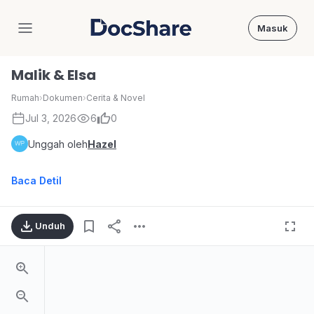
Masuk
DocShare
Malik & Elsa
Rumah
›
Dokumen
›
Cerita & Novel
Jul 3, 2026
6
0
Unggah oleh
Hazel
Baca Detil
Unduh