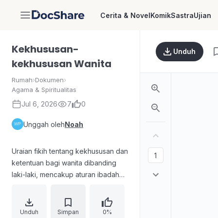
Cerita & Novel
Komik
Sastra
Ujian
DocShare
Kekhususan-
Unduh
kekhususan Wanita
Rumah
›
Dokumen
›
Agama & Spiritualitas
Jul 6, 2026
7
0
Unggah oleh
Noah
Uraian fikih tentang kekhususan dan
ketentuan bagi wanita dibanding
laki-laki, mencakup aturan ibadah
dan adab: larangan memotong
rambut tertentu, ketentuan saat haid
dan tanda baligh, adab suara dalam
Unduh
Simpan
0%