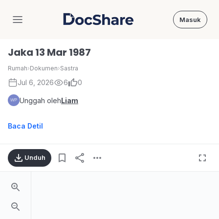
Masuk
DocShare
Jaka 13 Mar 1987
Rumah
›
Dokumen
›
Sastra
Jul 6, 2026
6
0
Unggah oleh
Liam
Baca Detil
Unduh