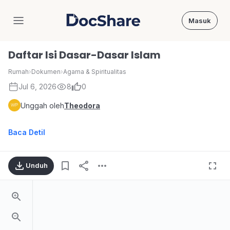
Masuk
DocShare
Daftar Isi Dasar-Dasar Islam
Rumah
›
Dokumen
›
Agama & Spiritualitas
Jul 6, 2026
8
0
Unggah oleh
Theodora
Baca Detil
Unduh