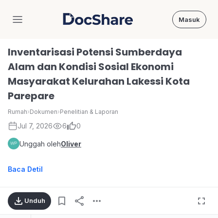
Masuk
DocShare
Inventarisasi Potensi Sumberdaya
Alam dan Kondisi Sosial Ekonomi
Masyarakat Kelurahan Lakessi Kota
Parepare
Rumah
›
Dokumen
›
Penelitian & Laporan
Jul 7, 2026
6
0
Unggah oleh
Oliver
Baca Detil
Unduh