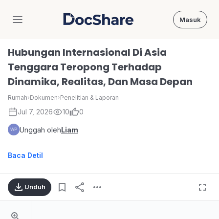
Masuk
DocShare
Hubungan Internasional Di Asia
Tenggara Teropong Terhadap
Dinamika, Realitas, Dan Masa Depan
Rumah
›
Dokumen
›
Penelitian & Laporan
Jul 7, 2026
10
0
Unggah oleh
Liam
Baca Detil
Unduh