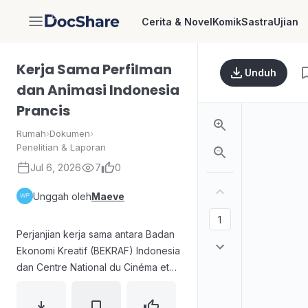
Cerita & Novel
Komik
Sastra
Ujian
DocShare
Kerja Sama Perfilman
Unduh
dan Animasi Indonesia
Prancis
Rumah
›
Dokumen
›
Penelitian & Laporan
Jul 6, 2026
7
0
Unggah oleh
Maeve
Perjanjian kerja sama antara Badan
Ekonomi Kreatif (BEKRAF) Indonesia
dan Centre National du Cinéma et
de l’Image Animée (CNC) Prancis
menetapkan kerangka kolaborasi di