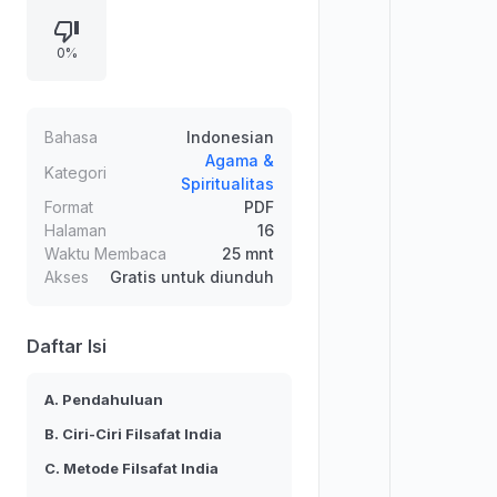
menekankan perbedaan tujuan
filsafat Yunani dan India: India
0%
mengejar kebenaran demi
pembebasan dari dunia. Disajikan
tujuh ciri menurut Radhakrishnan,
termasuk motif spiritual, pendekatan
Bahasa
Indonesian
introspektif, hubungan hidup-
Agama &
Kategori
Spiritualitas
filsafat, monisme ideal, sentralnya
Format
PDF
intuisi, otoritas tradisi, dan
Halaman
16
pendekatan sintesis. Diuraikan juga
Waktu Membaca
25 mnt
metode sravana, manana, dan
Akses
Gratis untuk diunduh
nididhyasana.
Daftar Isi
A. Pendahuluan
B. Ciri-Ciri Filsafat India
C. Metode Filsafat India