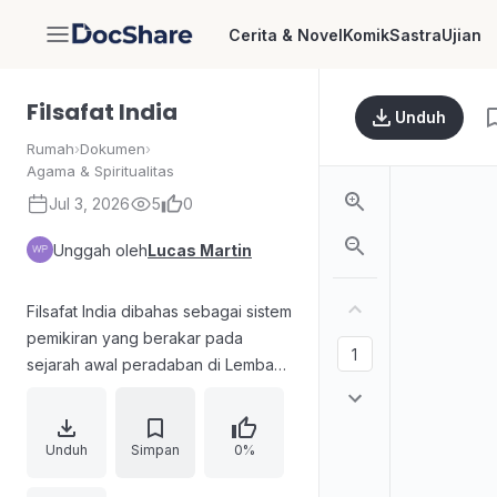
Cerita & Novel
Komik
Sastra
Ujian
DocShare
Filsafat India
Unduh
Rumah
›
Dokumen
›
Agama & Spiritualitas
Jul 3, 2026
5
0
Unggah oleh
Lucas Martin
Filsafat India dibahas sebagai sistem
pemikiran yang berakar pada
sejarah awal peradaban di Lembah
Indus, lalu dipengaruhi gelombang
migrasi Arya, dinamika sosial,
perkembangan Brahmanisme, serta
Unduh
Simpan
0%
tradisi lisan Veda. Pembahasan