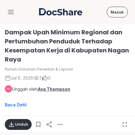
Masuk
DocShare
Dampak Upah Minimum Regional dan
Pertumbuhan Penduduk Terhadap
Kesempatan Kerja di Kabupaten Nagan
Raya
Rumah
›
Dokumen
›
Penelitian & Laporan
Jul 6, 2026
7
0
Unggah oleh
Ava Thompson
Baca Detil
Unduh