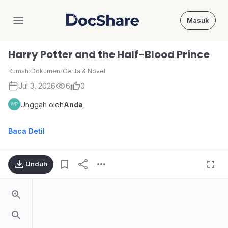
Masuk
DocShare
Harry Potter and the Half-Blood Prince
Rumah
›
Dokumen
›
Cerita & Novel
Jul 3, 2026
6
0
Unggah oleh
Anda
Baca Detil
Unduh