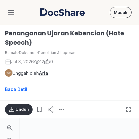
Masuk
DocShare
Penanganan Ujaran Kebencian (Hate
Speech)
Rumah
›
Dokumen
›
Penelitian & Laporan
Jul 3, 2026
12
0
Unggah oleh
Aria
Baca Detil
Unduh