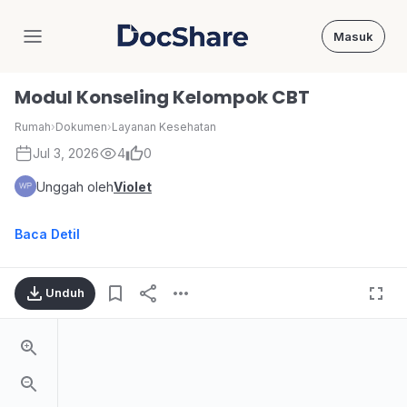
Masuk
DocShare
Modul Konseling Kelompok CBT
Rumah
›
Dokumen
›
Layanan Kesehatan
Jul 3, 2026
4
0
Unggah oleh
Violet
Baca Detil
Unduh