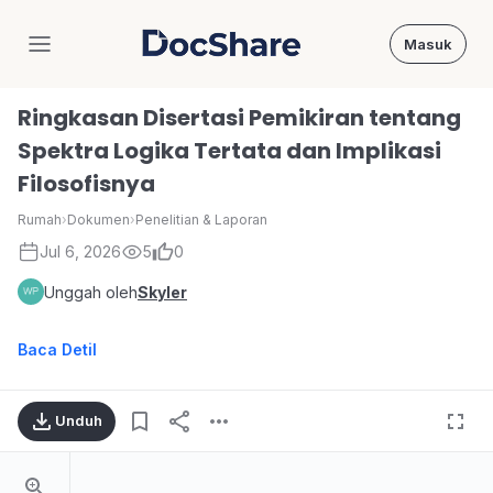
Masuk
DocShare
Ringkasan Disertasi Pemikiran tentang
Spektra Logika Tertata dan Implikasi
Filosofisnya
Rumah
›
Dokumen
›
Penelitian & Laporan
Jul 6, 2026
5
0
Unggah oleh
Skyler
Baca Detil
Unduh