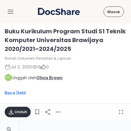
Masuk
DocShare
Buku Kurikulum Program Studi S1 Teknik
Komputer Universitas Brawijaya
2020/2021–2024/2025
Rumah
›
Dokumen
›
Penelitian & Laporan
Jul 3, 2026
6
0
Unggah oleh
Olivia Brown
Baca Detil
Unduh