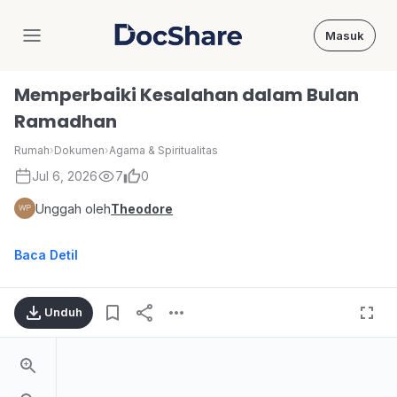
Masuk
DocShare
Memperbaiki Kesalahan dalam Bulan
Ramadhan
Rumah
›
Dokumen
›
Agama & Spiritualitas
Jul 6, 2026
7
0
Unggah oleh
Theodore
Baca Detil
Unduh