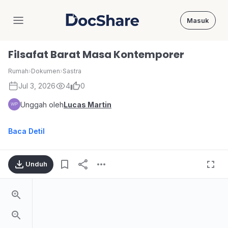
Masuk
DocShare
Filsafat Barat Masa Kontemporer
Rumah
›
Dokumen
›
Sastra
Jul 3, 2026
4
0
Unggah oleh
Lucas Martin
Baca Detil
Unduh