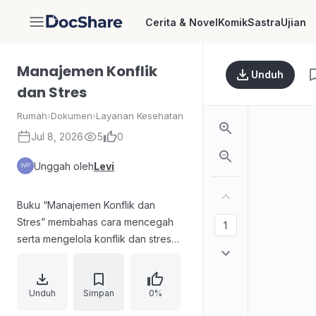
Cerita & Novel
Komik
Sastra
Ujian
DocShare
Manajemen Konflik
Unduh
dan Stres
Rumah
›
Dokumen
›
Layanan Kesehatan
Jul 8, 2026
5
0
Unggah oleh
Levi
Buku “Manajemen Konflik dan
Stres” membahas cara mencegah
serta mengelola konflik dan stres
dalam kehidupan sehari-hari dan
dunia kerja. Uraian menekankan
bahwa perbedaan kebutuhan,
Unduh
Simpan
0%
selera, pendapat, nilai, dan