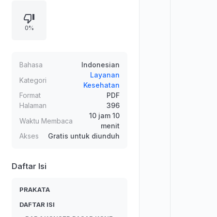
kemampuan dapat menjadi sumber
konflik bila disikapi melalui asumsi
0%
dan interpretasi keliru. Materi juga
mengaitkan stres dengan
ketegangan, tekanan hidup, serta
dampak fisik dan risiko gangguan
Bahasa
Indonesian
kesehatan. Pembahasan strategi
Layanan
Kategori
Kesehatan
manajemen stres preventif dan
Format
PDF
kuratif dipaparkan bersama
Halaman
396
keterampilan kesehatan psikologis.
10 jam 10
Waktu Membaca
menit
Akses
Gratis untuk diunduh
Daftar Isi
PRAKATA
DAFTAR ISI