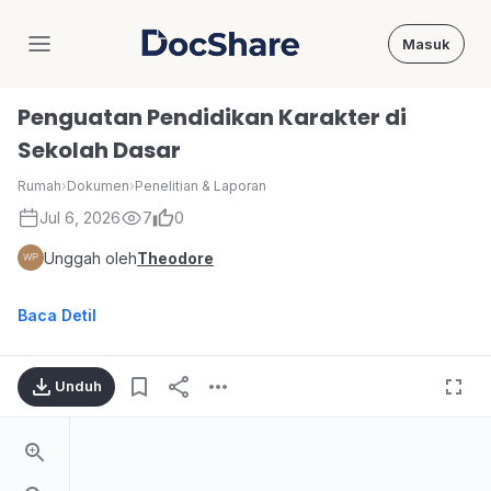
Masuk
DocShare
Penguatan Pendidikan Karakter di
Sekolah Dasar
Rumah
›
Dokumen
›
Penelitian & Laporan
Jul 6, 2026
7
0
Unggah oleh
Theodore
Baca Detil
Unduh