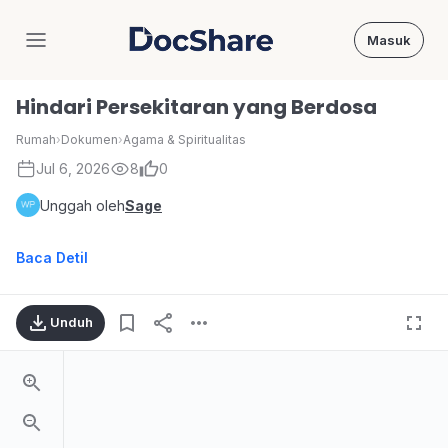
Masuk
DocShare
Hindari Persekitaran yang Berdosa
Rumah
›
Dokumen
›
Agama & Spiritualitas
Jul 6, 2026
8
0
Unggah oleh
Sage
Baca Detil
Unduh