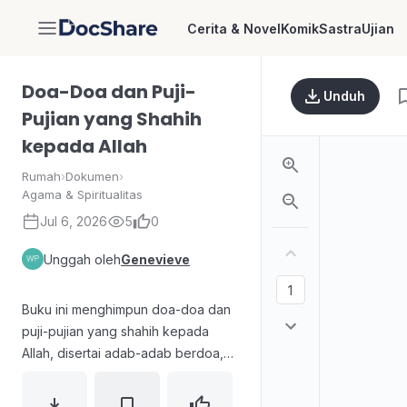
Cerita & Novel
Komik
Sastra
Ujian
DocShare
Doa-Doa dan Puji-
Unduh
Pujian yang Shahih
kepada Allah
Rumah
›
Dokumen
›
Agama & Spiritualitas
Jul 6, 2026
5
0
Unggah oleh
Genevieve
Buku ini menghimpun doa-doa dan
puji-pujian yang shahih kepada
Allah, disertai adab-adab berdoa,
doa-doa dalam Al-Qur’an, doa-doa
Nabi, doa-doa pelindung, ruqyah