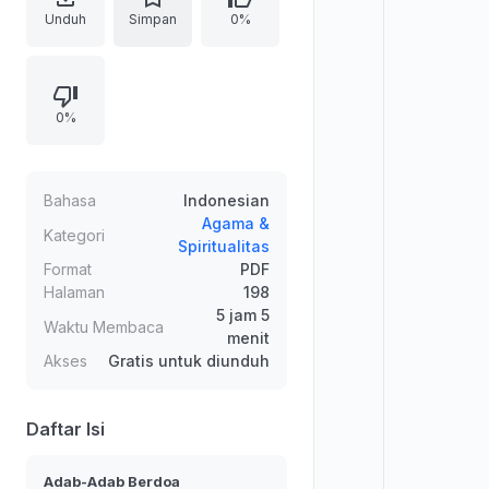
syar’iyyah, serta dzikir pagi petang.
Unduh
Simpan
0%
Disajikan dengan teks Arab dan
terjemahan Bahasa Indonesia,
disertakan pula cara membacanya
0%
dan takhrij hadits pada bagian akhir.
Penekanannya pada keyakinan
akan keikhlasan, ibadahnya doa,
penghindaran perantara yang
Bahasa
Indonesian
bid’ah, dan larangan berputus asa
Agama &
Kategori
Spiritualitas
dari rahmat Allah.
Format
PDF
Halaman
198
5 jam 5
Waktu Membaca
menit
Akses
Gratis untuk diunduh
Daftar Isi
Adab-Adab Berdoa