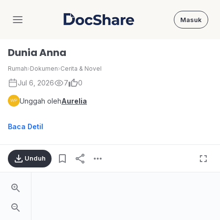
Masuk
DocShare
Dunia Anna
Rumah
›
Dokumen
›
Cerita & Novel
Jul 6, 2026
7
0
Unggah oleh
Aurelia
Baca Detil
Unduh