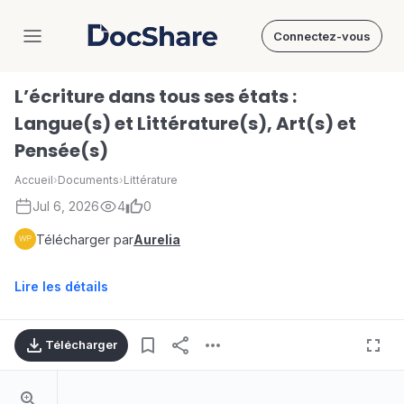
Connectez-vous
DocShare
L’écriture dans tous ses états :
Langue(s) et Littérature(s), Art(s) et
Pensée(s)
Accueil
›
Documents
›
Littérature
Jul 6, 2026
4
0
Télécharger par
Aurelia
Lire les détails
Télécharger