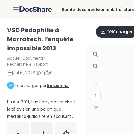
Bande dessinée
Examen
Littératur
DocShare
VSD Pédophilie à
Télécharger
Marrakech, l’enquête
impossible 2013
Accueil
›
Documents
›
Recherche & Rapport
Jul 6, 2026
4
0
Télécharger par
Seraphina
En mai 2011, Luc Ferry déclenche à
la télévision une polémique
médiatico-judiciaire en accusant,
sans citer de noms, un ancien
ministre d’avoir été impliqué à