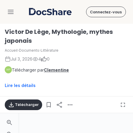
Connectez-vous
DocShare
Victor De Lège, Mythologie, mythes
japonais
Accueil
›
Documents
›
Littérature
Jul 3, 2026
4
0
Télécharger par
Clementine
Lire les détails
Télécharger