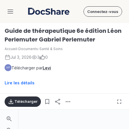
Connectez-vous
DocShare
Guide de thérapeutique 6e édition Léon
Perlemuter Gabriel Perlemuter
Accueil
›
Documents
›
Santé & Soins
Jul 3, 2026
3
0
Télécharger par
Levi
Lire les détails
Télécharger