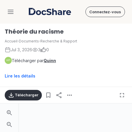
Connectez-vous
DocShare
Théorie du racisme
Accueil
›
Documents
›
Recherche & Rapport
Jul 3, 2026
3
0
Télécharger par
Quinn
Lire les détails
Télécharger