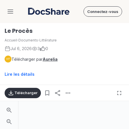
Connectez-vous
DocShare
Le Procès
Accueil
›
Documents
›
Littérature
Jul 6, 2026
3
0
Télécharger par
Aurelia
Lire les détails
Télécharger