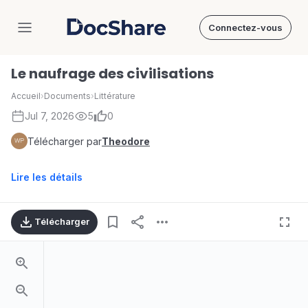
Connectez-vous
DocShare
Le naufrage des civilisations
Accueil
›
Documents
›
Littérature
Jul 7, 2026
5
0
Télécharger par
Theodore
Lire les détails
Télécharger