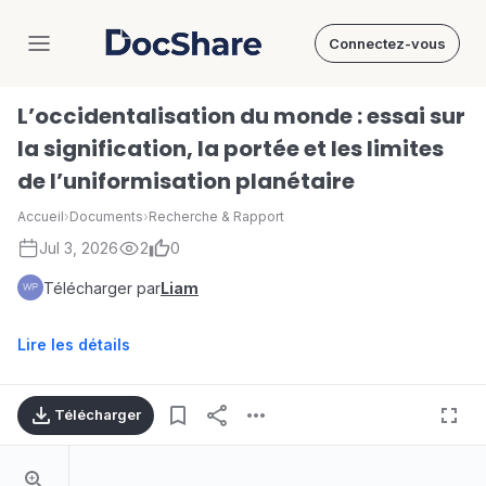
Connectez-vous
DocShare
L’occidentalisation du monde : essai sur
la signification, la portée et les limites
de l’uniformisation planétaire
Accueil
›
Documents
›
Recherche & Rapport
Jul 3, 2026
2
0
Télécharger par
Liam
Lire les détails
Télécharger