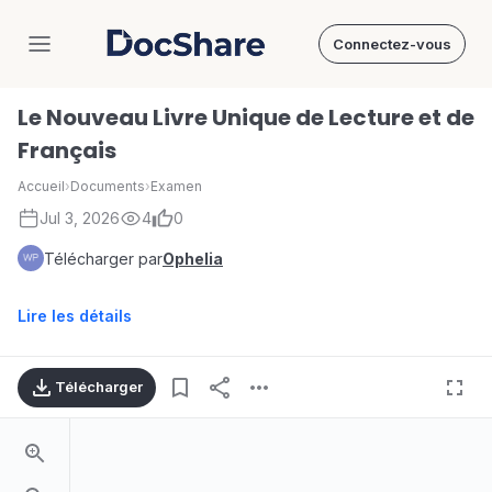
Connectez-vous
DocShare
Le Nouveau Livre Unique de Lecture et de
Français
Accueil
›
Documents
›
Examen
Jul 3, 2026
4
0
Télécharger par
Ophelia
Lire les détails
Télécharger