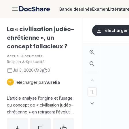
Bande dessinée
Examen
Littératur
DocShare
La « civilisation judéo-
Télécharger
chrétienne », un
concept fallacieux ?
Accueil
›
Documents
›
Religion & Spiritualité
Jul 3, 2026
3
0
Télécharger par
Aurelia
L’article analyse l’origine et l’usage
du concept de « civilisation judéo-
chrétienne » en retraçant l’évolution
du terme « civilisation » depuis les
Lumières jusqu’aux connotations