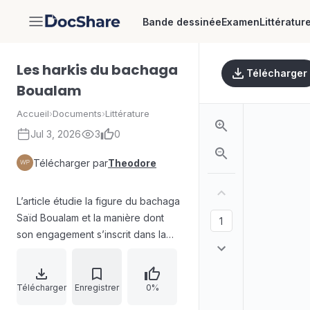
Bande dessinée
Examen
Littératur
DocShare
Les harkis du bachaga
Télécharger
Boualam
Accueil
›
Documents
›
Littérature
Jul 3, 2026
3
0
Télécharger par
Theodore
L’article étudie la figure du bachaga
Saïd Boualam et la manière dont
son engagement s’inscrit dans la
dynamique coloniale et
postcoloniale française en Algérie.
La visibilité politique de Boualam se
Télécharger
Enregistrer
0%
renforce durant la guerre d’Algérie,