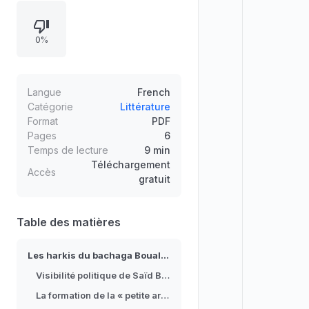
à partir de 1956, lorsqu’il lève une «
petite armée » dite « goum boualam
0%
» avec des hommes des Béni-
Boudouane. Le texte éclaire les
raisons du recrutement massif,
mêlant défense des terres,
Langue
French
allégeances tribales, et recrutement
Catégorie
Littérature
Format
PDF
supplétif, tout en montrant les
Pages
6
ambiguïtés du terme « harki ».
Temps de lecture
9 min
Téléchargement
Accès
gratuit
Table des matières
Les harkis du bachaga Boualam
Visibilité politique de Saïd Boualam
La formation de la « petite armée » des Béni-Boudouane